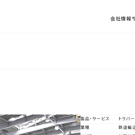
会社情報
内
沿革
査・性能検査
お取引先一覧
地震対策
製品・サービス
トラバ
業種
鉄道輸