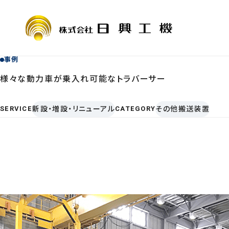
事例
様々な動力車が乗入れ可能なトラバーサー
COMPANY
SERVICE
会社情報
サービス案
SERVICE
新設・増設・リニューアル
CATEGORY
その他搬送装置
会社概要・
定期自主検