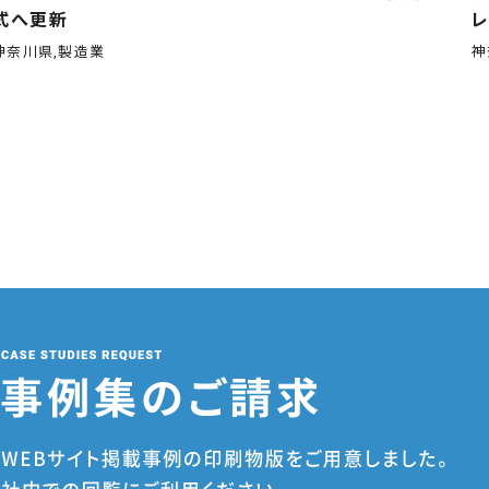
式へ更新
神奈川県,製造業
神