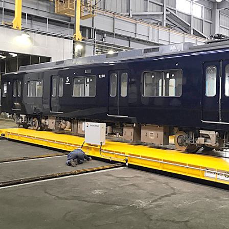
ISO認証・
新設・増設・
その他サー