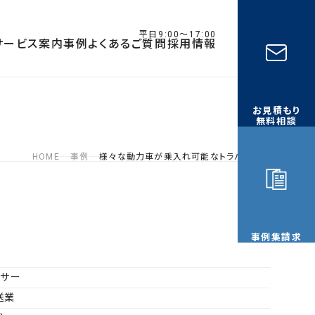
平日9:00〜17:00
サービス案内
事例
よくあるご質問
採用情報
お見積もり
無料相談
HOME
事例
様々な動力車が乗入れ可能なトラバーサー
事例集請求
ーサー
送業