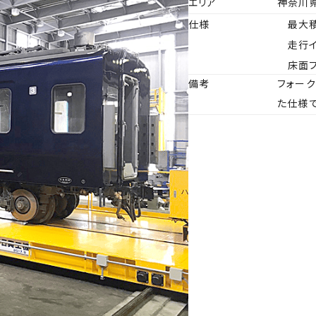
エリア
神奈川
仕様
最大積
許認可
リニューアル
拠点一覧・アクセス
修理・カスタマイズ
走行
床面フ
備考
フォー
た仕様
ビス