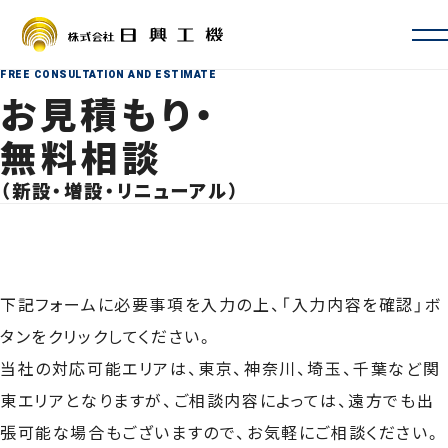
FREE CONSULTATION AND ESTIMATE
会社情報
お見積もり・
会社概要・沿革
お取引先一覧
無料相談
ISO認証・許認可
（新設・増設・リニューアル）
拠点一覧・アクセス
サービス案内
定期自主検査・性能検査
地震対策
新設・増設・リニューアル
下記フォームに必要事項を入力の上、「入力内容を確認」ボ
修理・カスタマイズ
タンをクリックしてください。
その他サービス
事例
当社の対応可能エリアは、東京、神奈川、埼玉、千葉など関
よくあるご質問
採用情報
東エリアとなりますが、ご相談内容によっては、遠方でも出
張可能な場合もございますので、お気軽にご相談ください。