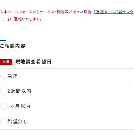
044-211-0331
※本メールフォームからセールス・勧誘等があった場合、
「迷惑メール相談センタ
ー」
に通報いたします。
平日9:00〜17:00
ご相談内容
現地調査希望日
お見積もり
急ぎ
事例集請求
無料相談
2週間以内
1ヶ月以内
希望無し