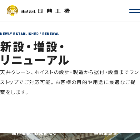
会社情報
会社概要・沿革
NEWLY ESTABLISHED / RENEWAL
お取引先一覧
新設・増設・
ISO認証・許認可
リニューアル
拠点一覧・アクセス
サービス案内
定期自主検査・性能検査
天井クレーン、ホイストの設計・製造から据付・設置までワン
地震対策
ストップでご対応可能。お客様の目的や用途に最適なご提
新設・増設・リニューアル
案をします。
修理・カスタマイズ
その他サービス
事例
よくあるご質問
採用情報
無料相談・お見積もり
事例集請求