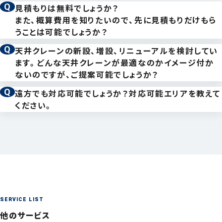
見積もりは無料でしょうか？
また、概算費用を知りたいので、先に見積もりだけもら
うことは可能でしょうか？
はい、お見積もりは無料です。場所や内容によっては、
天井クレーンの新設、増設、リニューアルを検討してい
費用やお時間を頂戴するケースもありますので、まずは
ます。どんな天井クレーンが最適なのかイメージ付か
ないのですが、ご提案可能でしょうか？
お気軽にご連絡くださいませ。
もちろんご対応可能です。工場や倉庫の広さやレイアウ
遠方でも対応可能でしょうか？対応可能エリアを教えて
ト等によって様々な制約も発生するため、現地調査と入
ください。
弊社では正確な費用を算出するため、まずは現地調査
対応エリアは、神奈川、東京、埼玉、千葉など関東エリ
念なヒアリングをいたします。まずはお気軽にお問い合
を行ってから、お見積もりを作成する流れとなっている
アとなります。ただし、業務内容によっては、遠方でも出
わせください。
ため、お見積もりだけご提示することは対応しておりま
張可能な場合もございますので、お気軽にご相談くださ
せん。ただし、お取引のあるお客様など、状況を理解し
い。
ている場合については、現地調査無しにお見積もりをご
提示することも可能です。
SERVICE LIST
他のサービス