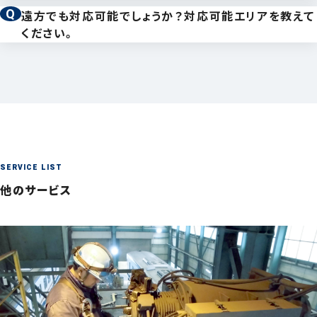
はい、ご対応可能です。他社様にて購入・設置された天
お気軽にご連絡くださいませ。
遠方でも対応可能でしょうか？対応可能エリアを教えて
井クレーン、ホイストクレーンであっても、お気軽にご相
ください。
弊社では正確な費用を算出するため、まずは現地調査
対応エリアは、神奈川、東京、埼玉、千葉など関東エリ
談ください。まずはご状況をお伺いいたします。
を行ってから、お見積もりを作成する流れとなっている
アとなります。ただし、業務内容によっては、遠方でも出
ため、お見積もりだけご提示することは対応しておりま
張可能な場合もございますので、お気軽にご相談くださ
せん。ただし、お取引のあるお客様など、状況を理解し
い。
ている場合については、現地調査無しにお見積もりをご
提示することも可能です。
SERVICE LIST
他のサービス