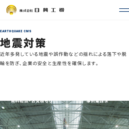
会社情報
会社概要・沿革
EARTHQUAKE CMS
お取引先一覧
地震対策
ISO認証・許認可
近年多発している地震や誤作動などの揺れによる落下や脱
拠点一覧・アクセス
サービス案内
輪を防ぎ、企業の安全と生産性を確保します。
定期自主検査・性能検査
地震対策
新設・増設・リニューアル
修理・カスタマイズ
その他サービス
無料相談・お見積もり
事例集請求
事例
よくあるご質問
採用情報