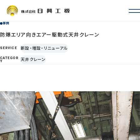
事例
会社情報
会社概要・沿革
防爆エリア向きエアー駆動式天井クレーン
お取引先一覧
新設・増設・リニューアル
SERVICE
ISO認証・許認可
CATEGOR
天井クレーン
拠点一覧・アクセス
Y
サービス案内
定期自主検査・性能検査
地震対策
新設・増設・リニューアル
修理・カスタマイズ
その他サービス
事例
よくあるご質問
採用情報