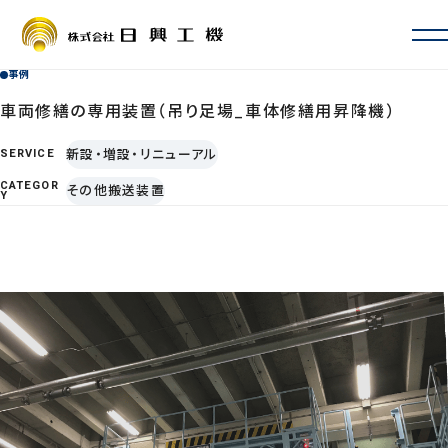
事例
会社情報
会社概要・沿革
車両修繕の専用装置（吊り足場_車体修繕用昇降機）
お取引先一覧
新設・増設・リニューアル
SERVICE
ISO認証・許認可
CATEGOR
その他搬送装置
拠点一覧・アクセス
Y
サービス案内
定期自主検査・性能検査
地震対策
新設・増設・リニューアル
修理・カスタマイズ
その他サービス
事例
よくあるご質問
採用情報