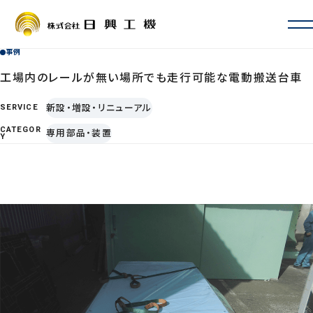
事例
会社情報
会社概要・沿革
工場内のレールが無い場所でも走行可能な電動搬送台車
お取引先一覧
新設・増設・リニューアル
SERVICE
ISO認証・許認可
CATEGOR
専用部品・装置
拠点一覧・アクセス
Y
サービス案内
定期自主検査・性能検査
地震対策
新設・増設・リニューアル
修理・カスタマイズ
その他サービス
事例
よくあるご質問
採用情報