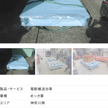
044-211-0331
平日9:00〜17:00
お見積もり
事例集請求
無料相談
製品・サービス
電動搬送台車
業種
めっき業
エリア
神奈川県