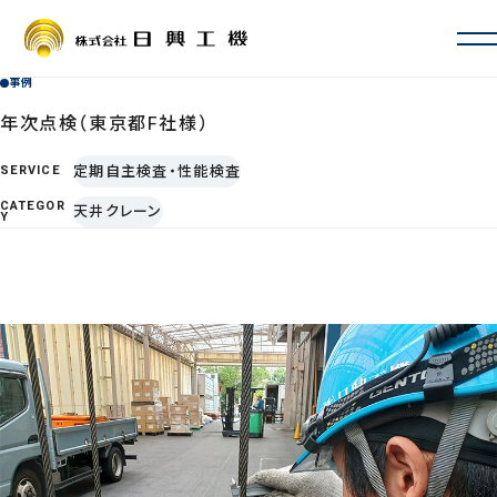
事例
会社情報
会社概要・沿革
年次点検（東京都F社様）
お取引先一覧
定期自主検査・性能検査
SERVICE
ISO認証・許認可
CATEGOR
天井クレーン
拠点一覧・アクセス
Y
サービス案内
定期自主検査・性能検査
地震対策
新設・増設・リニューアル
修理・カスタマイズ
その他サービス
事例
よくあるご質問
採用情報