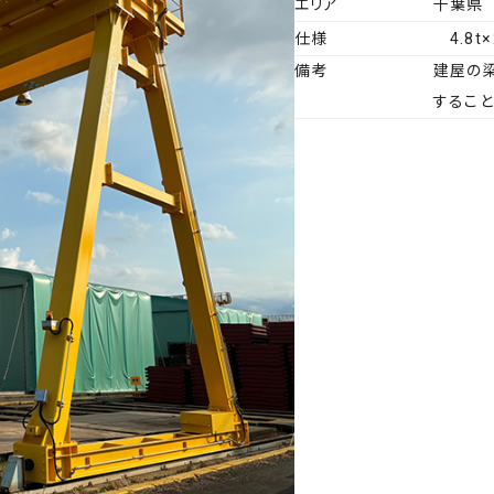
エリア
千葉県
仕様
4.8
許認可
リニューアル
拠点一覧・アクセス
修理・カスタマイズ
備考
建屋の
するこ
ビス