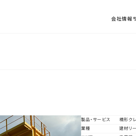
会社情報
内
沿革
査・性能検査
お取引先一覧
地震対策
製品・サービス
橋形ク
業種
建材リ