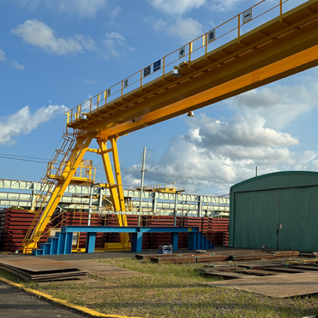
ISO認証・
新設・増設・
その他サー