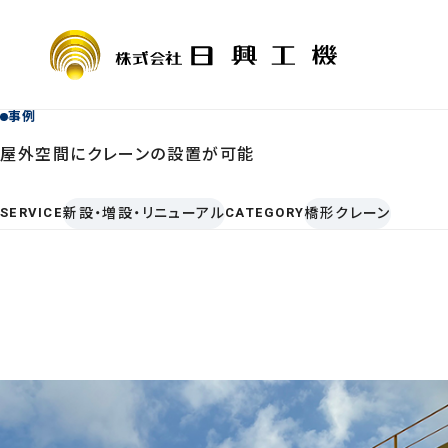
事例
屋外空間にクレーンの設置が可能
COMPANY
SERVICE
会社情報
サービス案
SERVICE
新設・増設・リニューアル
CATEGORY
橋形クレーン
会社概要・
定期自主検