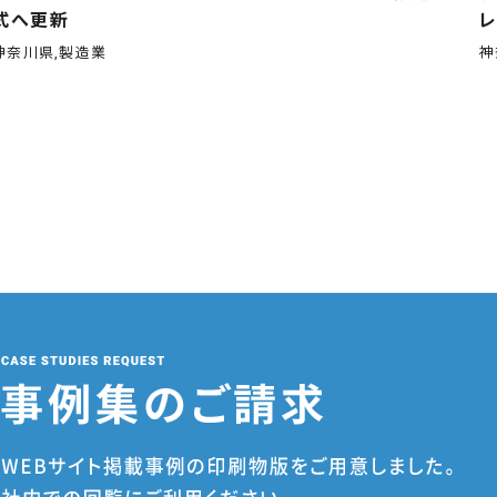
式へ更新
神奈川県,製造業
神