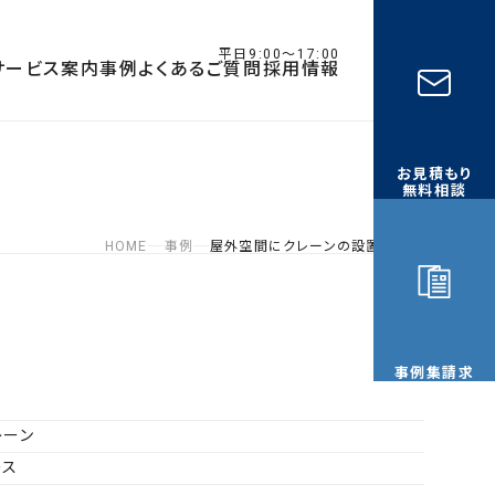
平日9:00〜17:00
サービス案内
事例
よくあるご質問
採用情報
お見積もり
無料相談
HOME
事例
屋外空間にクレーンの設置が可能
事例集請求
レーン
ース