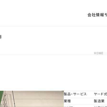
会社情報
用
内
HOME
沿革
査・性能検査
お取引先一覧
地震対策
製品・サービス
ヤード
業種
製造業