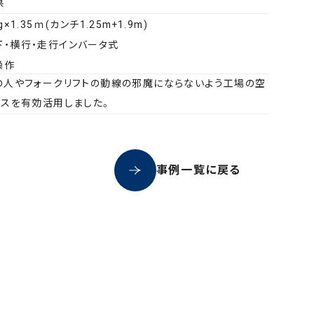
県
g×1.35ｍ(カンチ1.25m+1.9m)
下・横行・走行インバータ式
操作
の人やフォークリフトの動線の邪魔にならないよう工場の空
ースを有効活用しました。
事例一覧に戻る