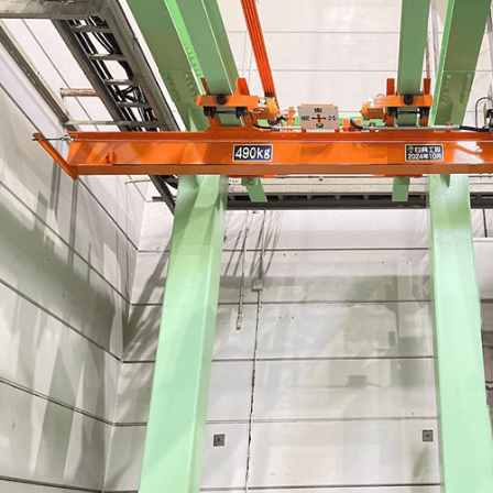
ISO認証・
新設・増設・
その他サー