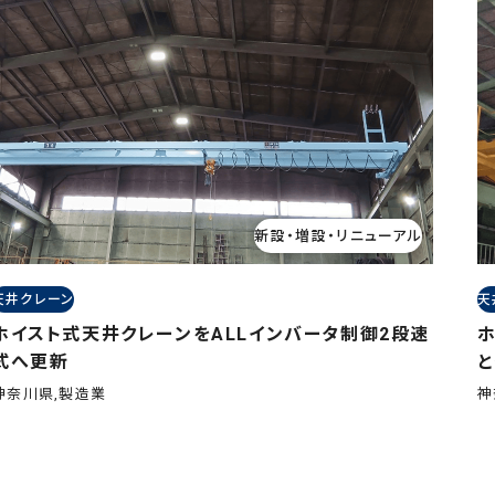
新設・増設・リニューアル
天井クレーン
天
ホイスト式天井クレーンをALLインバータ制御2段速
式へ更新
神奈川県,製造業
神