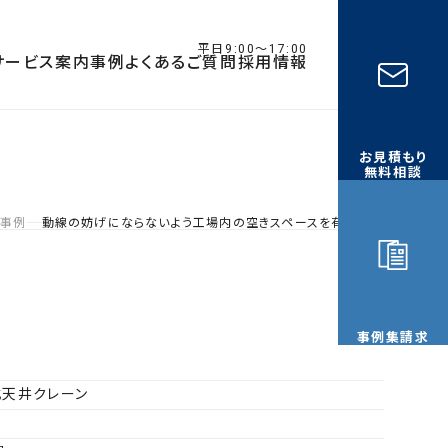
平日9:00〜17:00
サービス案内
事例
よくあるご質問
採用情報
お見積もり
無料相談
事例
動線の妨げにならないよう工場内の空きスペースを有効活用
事例集請求
式天井クレーン