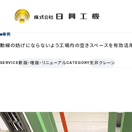
事例
動線の妨げにならないよう工場内の空きスペースを有効活
COMPANY
SERVICE
会社情報
サービス案
SERVICE
新設・増設・リニューアル
CATEGORY
天井クレーン
会社概要・
定期自主検