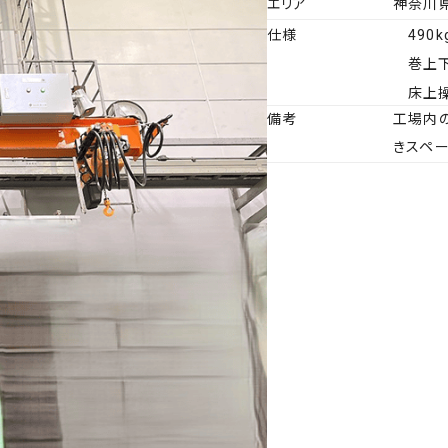
エリア
神奈川
仕様
490k
許認可
リニューアル
拠点一覧・アクセス
修理・カスタマイズ
巻上
床上
備考
工場内
きスペ
ビス