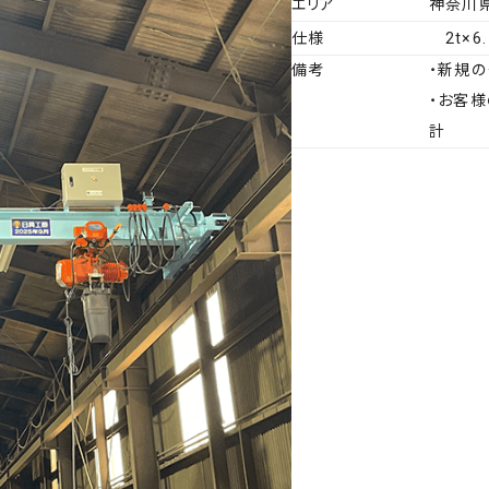
エリア
神奈川
仕様
2t×
許認可
リニューアル
拠点一覧・アクセス
修理・カスタマイズ
備考
・新規
・お客
計
ビス