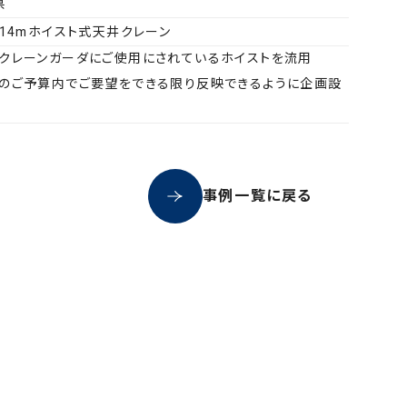
県
6.14mホイスト式天井クレーン
のクレーンガーダにご使用にされているホイストを流用
様のご予算内でご要望をできる限り反映できるように企画設
事例一覧に戻る