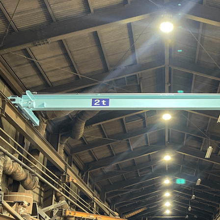
ISO認証・
新設・増設・
その他サー