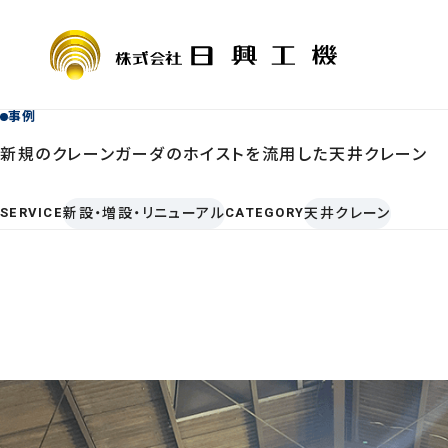
事例
新規のクレーンガーダのホイストを流用した天井クレーン
COMPANY
SERVICE
会社情報
サービス案
SERVICE
新設・増設・リニューアル
CATEGORY
天井クレーン
会社概要・
定期自主検