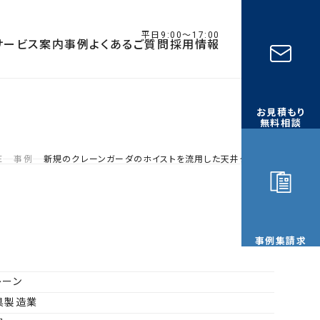
平日9:00〜17:00
サービス案内
事例
よくあるご質問
採用情報
お見積もり
無料相談
E
事例
新規のクレーンガーダのホイストを流用した天井クレーン
事例集請求
レーン
具製造業