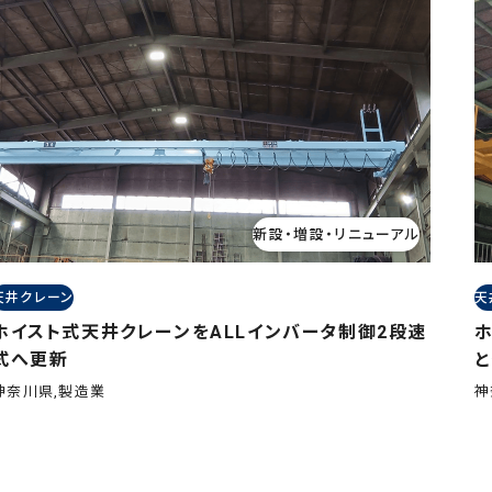
新設・増設・リニューアル
天井クレーン
天
ホイスト式天井クレーンをALLインバータ制御2段速
式へ更新
神奈川県,製造業
神