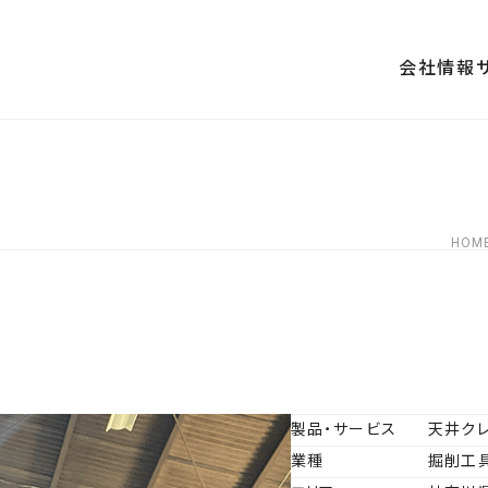
会社情報
内
HOM
沿革
査・性能検査
お取引先一覧
地震対策
製品・サービス
天井ク
業種
掘削工