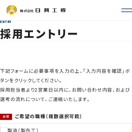
ENTRY
会社情報
採用エントリー
会社概要・沿革
お取引先一覧
ISO認証・許認可
拠点一覧・アクセス
サービス案内
定期自主検査・性能検査
下記フォームに必要事項を入力の上、「入力内容を確認」ボ
地震対策
タンをクリックしてください。
新設・増設・リニューアル
採用担当者より2営業日以内に、お問い合わせ内容、および
修理・カスタマイズ
選考の流れについて、ご連絡いたします。
その他サービス
事例
よくあるご質問
採用情報
ご希望の職種（複数選択可能）
製造（製缶工）