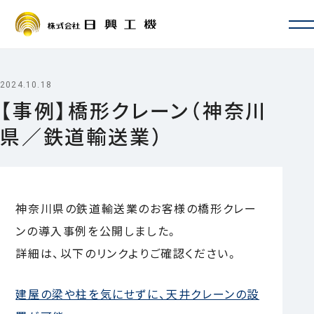
会社情報
会社概要・沿革
2024.10.18
お取引先一覧
【事例】橋形クレーン（神奈川
ISO認証・許認可
県／鉄道輸送業）
拠点一覧・アクセス
サービス案内
定期自主検査・性能検査
地震対策
新設・増設・リニューアル
神奈川県の鉄道輸送業のお客様の橋形クレー
修理・カスタマイズ
ンの導入事例を公開しました。
その他サービス
事例
詳細は、以下のリンクよりご確認ください。
よくあるご質問
採用情報
建屋の梁や柱を気にせずに、天井クレーンの設