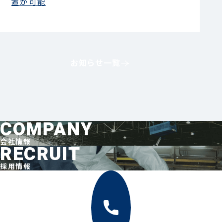
置が可能
044-211-0331
平日9:00〜17:00
お知らせ一覧
COMPANY
お見積もり
事例集請求
無料相談
会社情報
RECRUIT
採用情報