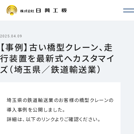
会社情報
会社概要・沿革
2025.04.09
お取引先一覧
【事例】古い橋型クレーン、走
ISO認証・許認可
行装置を最新式へカスタマイ
拠点一覧・アクセス
サービス案内
ズ（埼玉県／鉄道輸送業）
定期自主検査・性能検査
地震対策
新設・増設・リニューアル
修理・カスタマイズ
埼玉県の鉄道輸送業のお客様の橋型クレーンの
その他サービス
事例
導入事例を公開しました。
よくあるご質問
採用情報
詳細は、以下のリンクよりご確認ください。