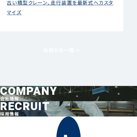
古い橋型クレーン、走行装置を最新式へカスタ
044-211-0331
マイズ
平日9:00〜17:00
お知らせ一覧
お見積もり
事例集請求
無料相談
COMPANY
会社情報
RECRUIT
採用情報