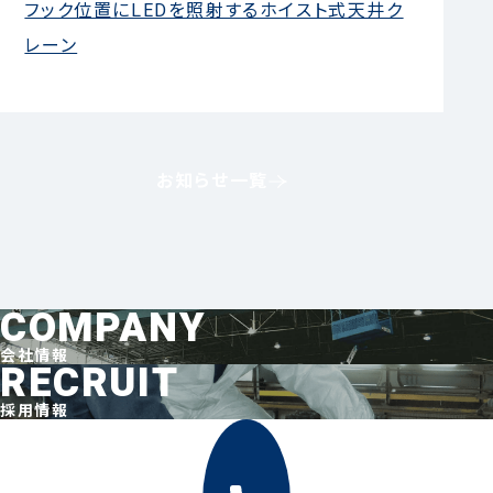
フック位置にLEDを照射するホイスト式天井ク
044-211-0331
レーン
平日9:00〜17:00
お知らせ一覧
お見積もり
事例集請求
無料相談
COMPANY
会社情報
RECRUIT
採用情報