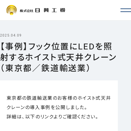
会社情報
会社概要・沿革
2025.04.09
お取引先一覧
【事例】フック位置にLEDを照
ISO認証・許認可
射するホイスト式天井クレーン
拠点一覧・アクセス
サービス案内
（東京都／鉄道輸送業）
定期自主検査・性能検査
地震対策
新設・増設・リニューアル
修理・カスタマイズ
東京都の鉄道輸送業のお客様のホイスト式天井
その他サービス
事例
クレーンの導入事例を公開しました。
よくあるご質問
採用情報
詳細は、以下のリンクよりご確認ください。