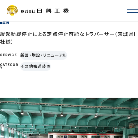
事例
会社情報
会社概要・沿革
緩起動緩停止による定点停止可能なトラバーサー（茨城県I
お取引先一覧
社様）
ISO認証・許認可
新設・増設・リニューアル
SERVICE
拠点一覧・アクセス
サービス案内
CATEGOR
その他搬送装置
Y
定期自主検査・性能検査
地震対策
新設・増設・リニューアル
修理・カスタマイズ
その他サービス
事例
よくあるご質問
採用情報