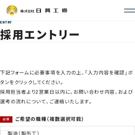
ENTRY
会社情報
採用エントリー
会社概要・沿革
お取引先一覧
ISO認証・許認可
拠点一覧・アクセス
サービス案内
定期自主検査・性能検査
下記フォームに必要事項を入力の上、「入力内容を確認」ボ
地震対策
タンをクリックしてください。
新設・増設・リニューアル
採用担当者より2営業日以内に、お問い合わせ内容、および
修理・カスタマイズ
選考の流れについて、ご連絡いたします。
その他サービス
事例
よくあるご質問
採用情報
ご希望の職種（複数選択可能）
製造（製缶工）